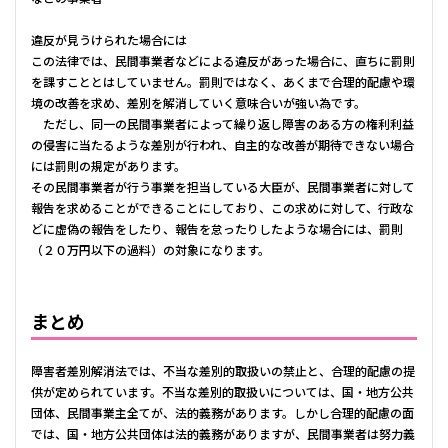
違反が見うけられた場合には
この法律では、民間事業者などによる違反があった場合に、直ちに罰則
を課すこととはしていません。罰則ではなく、あくまで合理的配慮や環
境の改善を求め、差別を解消していく意味合いが強い為です。
ただし、同一の民間事業者によって繰り返し障害のある方の権利利益
の侵害に当たるような差別が行われ、自主的な改善が期待できない場合
には罰則の規定があります。
その民間事業者が行う事業を担当している大臣が、民間事業者に対して
報告を求めることができることにしており、この求めに対して、行政な
どに虚偽の報告をしたり、報告を怠ったりしたような場合には、罰則
（２０万円以下の過料）の対象になります。
まとめ
障害者差別解消法では、不当な差別的取扱いの禁止と、合理的配慮の提
供が定められています。不当な差別的取扱いについては、国・地方公共
団体、民間事業主全てが、法的義務があります。しかし合理的配慮の面
では、国・地方公共団体は法的義務がありますが、民間事業者は努力義