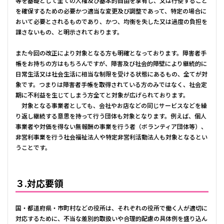
等を基礎として全ての人権及び基本的自由を享有し、又は行使すること
を確保するための必要かつ適当な変更及び調整であって、特定の場合に
おいて必要とされるものであり、かつ、均衡を失した又は過度の負担を
課さないもの、と明示されております。
また今回の改正により対象となる方も明確となっております。障害者手
帳をお持ちの方はもちろんですが、障害及び社会的障壁により継続的に
日常生活又は社会生活に相当な制限を受ける状態にあるもの、全てが対
象です。つまりは障害者手帳を取得されている方のみではなく、社会定
期に不利益を生じてしまう方全てと対象が広げられております。
対象となる事業者としても、会社やお店などの同じサービスなどを繰
り返し継続する意思を持って行う団体も対象となります。例えば、個人
事業者や対価を得ない無報酬の事業を行う者（ボランティア団体等）、
非営利事業を行う社会福祉法人や特定非営利活動法人も対象となるとい
うことです。
３.対応要領
国・都道府県・市町村などの役所は、それぞれの役所で働く人が適切に
対応するために、不当な差別的取扱いや合理的配慮の具体例を盛り込ん