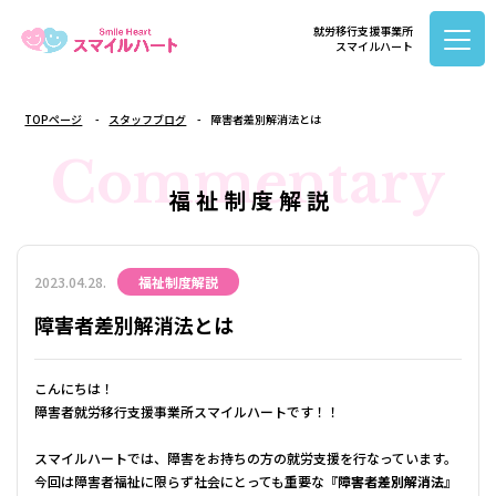
就労移行支援事業所
スマイルハート
TOPページ
スタッフブログ
障害者差別解消法とは
Commentary
福 祉 制 度 解 説
2023.04.28.
福祉制度解説
障害者差別解消法とは
こんにちは！
障害者就労移行支援事業所スマイルハートです！！
スマイルハートでは、障害をお持ちの方の就労支援を行なっています。
今回は障害者福祉に限らず社会にとっても重要な
『障害者差別解消法』