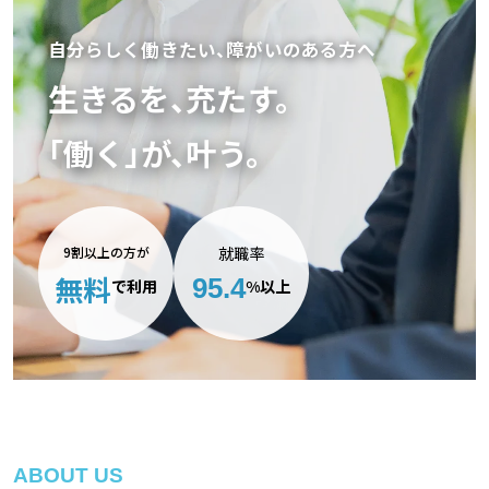
自分らしく働きたい、障がいのある方へ
生きるを、充たす。
「働く」が、叶う。
9割以上の方が
就職率
無料
95.4
で利用
%以上
ABOUT US