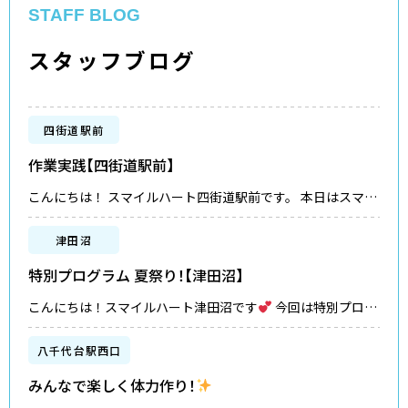
STAFF BLOG
スタッフブログ
四街道駅前
作業実践【四街道駅前】
こんにちは！ スマイルハート四街道駅前です。 本日はスマイ
ルハート四街道駅前で実施している 『作業実践』のプログラ
ムツールをご紹介♪...
津田沼
特別プログラム 夏祭り！【津田沼】
こんにちは！スマイルハート津田沼です
今回は特別プログ
ラムで開催された 「スマイルハート夏祭り！」をご紹介しま
す
割りばしで射的用の銃を作り、輪ゴムで射的にチャレ
八千代台駅西口
ンジ！ またその他には、わたあめ作りやヨーヨー釣り、 千本
みんなで楽しく体力作り！
引きをしてみんなで盛り上がりました♪ ...