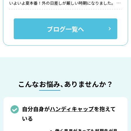
いよいよ夏本番！外の日差しが厳しい時期になりました。 こ
の時期は熱中症の危険度も上がってきます。 水分だけではな
く、塩分も摂ることが大切です。 喉が渇いたと感じたとき
は、すでに体の水分が減っています。 渇きを感じる前に少し
ブログ一覧へ
ずつ飲むことが熱中症を防ぐポイントですよ。 さて本題で
す。スマイルハートでは、体力作りのために 1コマ目は運動
プログラムを行っています！ 内容はヨガや太極拳、ダンスエ
クササイズなど日によって様々。 今回は中でも最もハード
（？）と言われる軽運動（筋肉体操）のご紹介。 この日はス
タッフの動きに合わせて、体幹トレーニングやストレッチな
ど、 無理なく取り組める運動にチャレンジしました
...
こんな
お悩み
、ありませんか？
自分自身が
ハンディキャップ
を抱えて
いる
働く意思があっても就職先が見