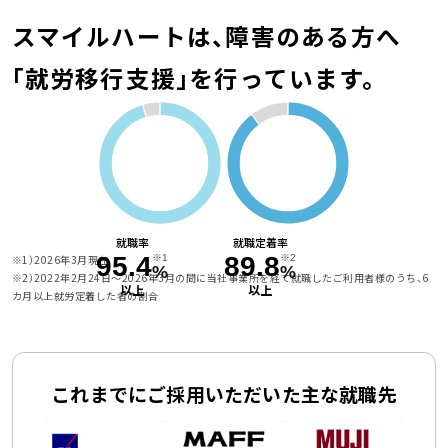
スマイルハートは、
障害のある方へ
「就労移行支援」を行っています。
就職率
就職定着率
95.4
89.8
※1）2026年3月現在
※1
※2
%
%
※2）2022年2月24日〜2026年3月の間に当社事業所を経て就職したご利用者様のうち、6
以上
以上
カ月以上就労定着した者の割合
これまでにご採用いただいた主な就職先