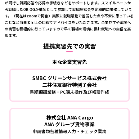
が同行し質疑応答や応募の手続きなどをサポートします。スマイルハートか
ら就職したOB.OGが講師として参加して就職座談会を定期的に開催していま
す。（現在はzoomで開催）実際に就職活動で苦労した点や不安に思っている
ことなど当事者同士の目線でアドバイスをいただきます。企業見学や職場へ
の実習も積極的に行っていますので早く職場の環境に慣れ就職への自信を高
めます。
提携実習先での実習
主な企業実習先
SMBC グリーンサービス株式会社
三井住友銀行特例子会社
書類編裰業務・PC端末操作及び帳票作成
株式会社 ANA Cargo
ANA グループ貨物事業
申請書類各種情報入力・チェック業務