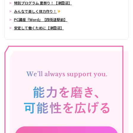
特別プログラム 夏祭り！【津田沼】
みんなで楽しく体力作り！
PC講座『Word』【四街道駅前】
安定して働くために【津田沼】