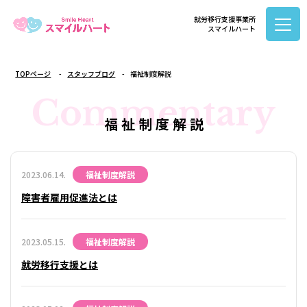
就労移行支援事業所
スマイルハート
TOPページ
スタッフブログ
福祉制度解説
Commentary
福 祉 制 度 解 説
2023.06.14.
福祉制度解説
障害者雇用促進法とは
2023.05.15.
福祉制度解説
就労移行支援とは