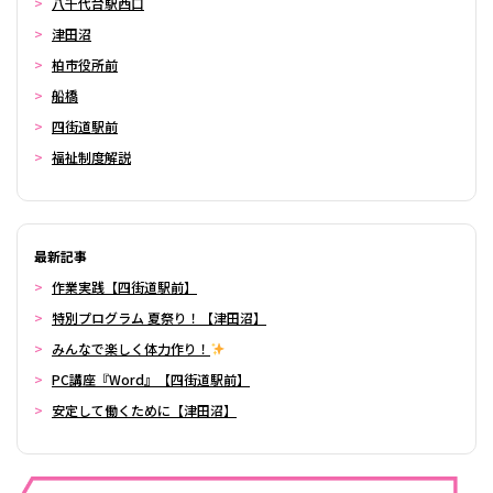
八千代台駅西口
津田沼
柏市役所前
船橋
四街道駅前
福祉制度解説
最新記事
作業実践【四街道駅前】
特別プログラム 夏祭り！【津田沼】
みんなで楽しく体力作り！
PC講座『Word』【四街道駅前】
安定して働くために【津田沼】