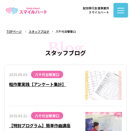
就労移行支援事業所
スマイルハート
TOPページ
スタッフブログ
八千代台駅東口
Blog
スタッフブログ
2025.05.03.
八千代台駅東口
軽作業実践【アンケート集計】
2025.03.21.
八千代台駅東口
【特別プログラム】簡単作曲講座