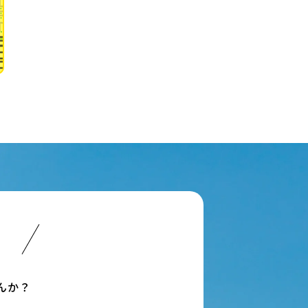
い
んか？