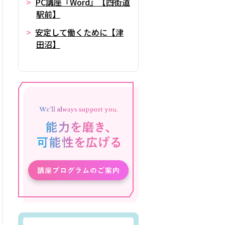
PC講座『Word』【四街道
駅前】
安定して働くために【津
田沼】