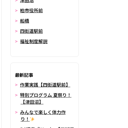
津田沼
柏市役所前
船橋
四街道駅前
福祉制度解説
最新記事
作業実践【四街道駅前】
特別プログラム 夏祭り！
【津田沼】
みんなで楽しく体力作
り！