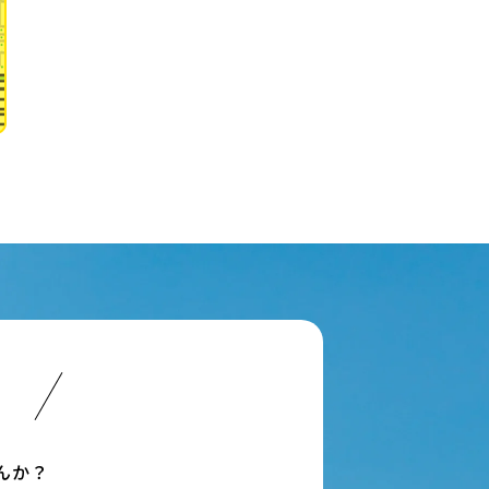
い
んか？