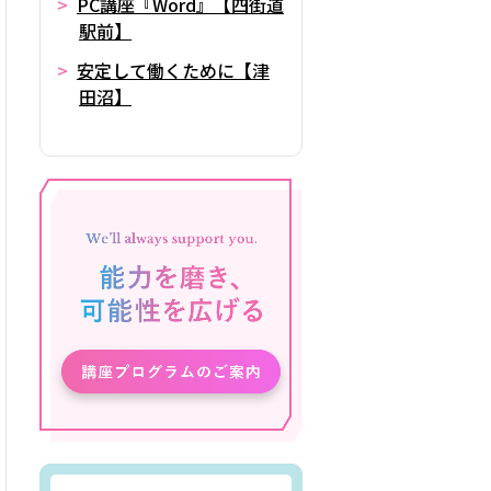
PC講座『Word』【四街道
駅前】
安定して働くために【津
田沼】