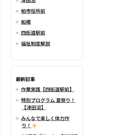
津田沼
柏市役所前
船橋
四街道駅前
福祉制度解説
最新記事
作業実践【四街道駅前】
特別プログラム 夏祭り！
【津田沼】
みんなで楽しく体力作
り！