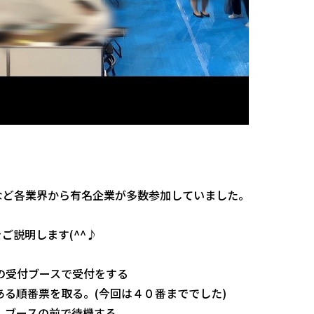
など各業界から有名企業が多数参加していました。
ご説明します(^^♪
の受付ブースで受付をする
ある順番票を取る。(今回は４０番まででした)
、ブースの前で待機する。