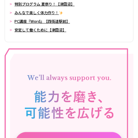
特別プログラム 夏祭り！【津田沼】
みんなで楽しく体力作り！
PC講座『Word』【四街道駅前】
安定して働くために【津田沼】