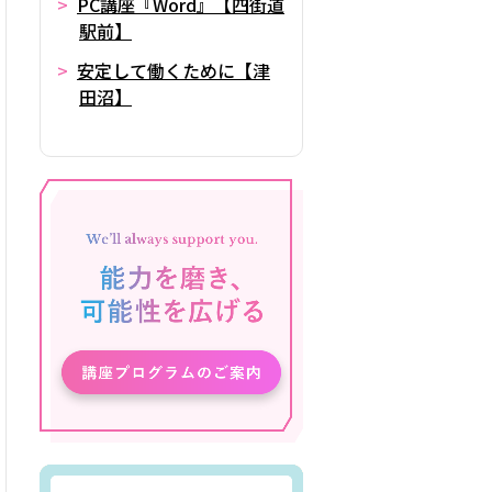
PC講座『Word』【四街道
駅前】
安定して働くために【津
田沼】