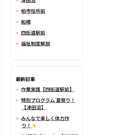
津田沼
柏市役所前
船橋
四街道駅前
福祉制度解説
最新記事
作業実践【四街道駅前】
特別プログラム 夏祭り！
【津田沼】
みんなで楽しく体力作
り！