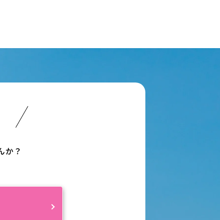
い
んか？
約