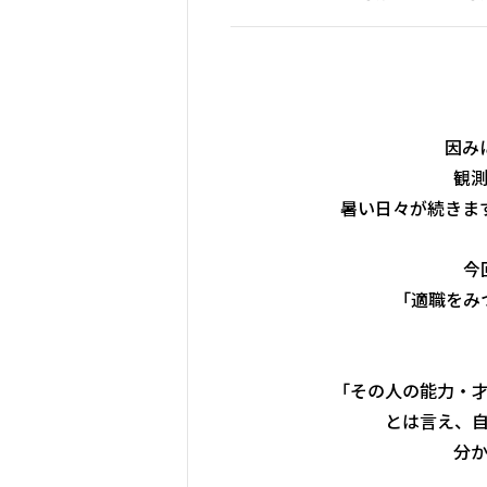
因み
観
暑い日々が続きま
今
「適職をみ
「その人の能力・
とは言え、
分