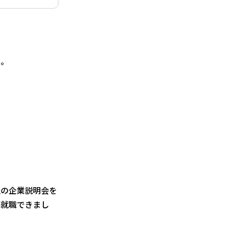
た。
社の企業説明会を
か就職できまし