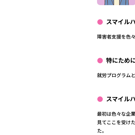
スマイル
障害者支援を色
特にため
就労プログラム
スマイル
最初は色々な企
見てここを受け
た。