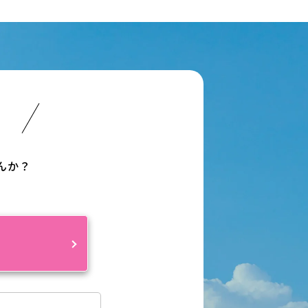
い
んか？
約