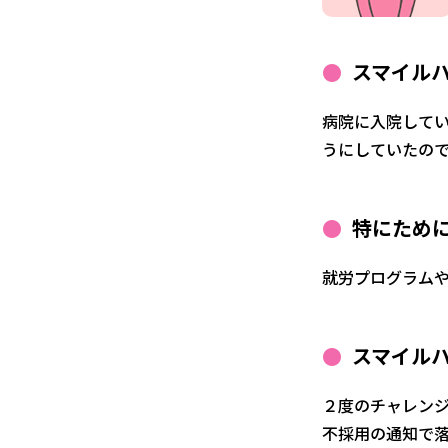
スマイル
病院に入院して
うにしていたの
特にため
就労プログラムや
スマイル
２度のチャレン
不採用の通知で