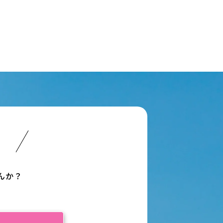
い
んか？