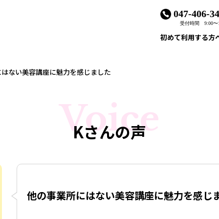
047-406-3
受付時間 9:00〜1
初めて利用する方
にはない美容講座に魅力を感じました
Voice
Kさんの声
他の事業所にはない美容講座に魅力を感じ