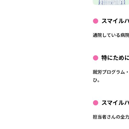
スマイル
通院している病
特にため
就労プログラム
ひ。
スマイル
担当者さんの全