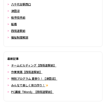
八千代台駅西口
津田沼
柏市役所前
船橋
四街道駅前
福祉制度解説
最新記事
チームビルディング【四街道駅前】
作業実践【四街道駅前】
特別プログラム 夏祭り！【津田沼】
みんなで楽しく体力作り！
PC講座『Word』【四街道駅前】