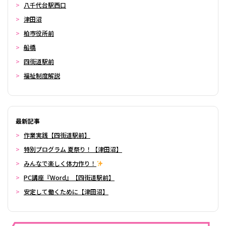
八千代台駅西口
津田沼
柏市役所前
船橋
四街道駅前
福祉制度解説
最新記事
作業実践【四街道駅前】
特別プログラム 夏祭り！【津田沼】
みんなで楽しく体力作り！
PC講座『Word』【四街道駅前】
安定して働くために【津田沼】