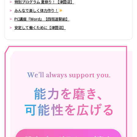
特別プログラム 夏祭り！【津田沼】
みんなで楽しく体力作り！
PC講座『Word』【四街道駅前】
安定して働くために【津田沼】