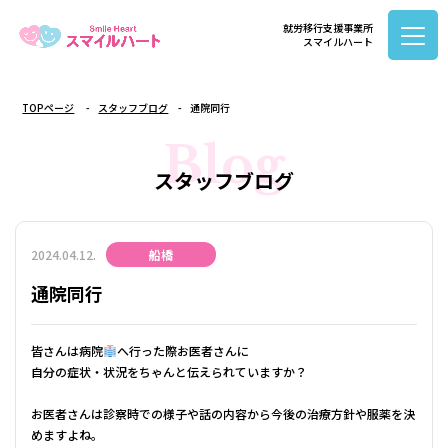
就労移行支援事業所
スマイルハート
TOPページ
スタッフブログ
通院同行
Blog
スタッフブログ
2024.04.12.
船橋
通院同行
皆さんは病院
へ行った際お医者さんに
自分の症状・状況をちゃんと伝えられていますか？
お医者さんは診察時での様子や話の内容から今後の治療方針や服薬を決
めますよね。