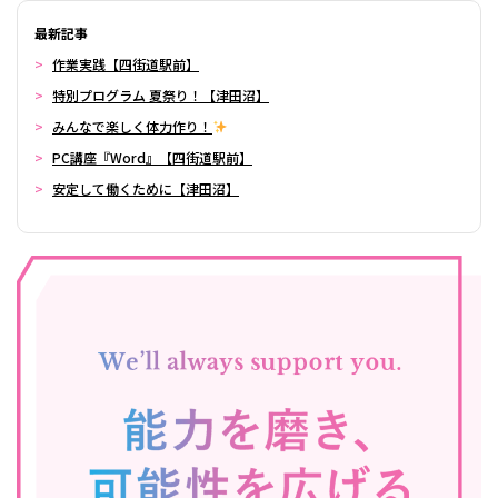
最新記事
作業実践【四街道駅前】
特別プログラム 夏祭り！【津田沼】
みんなで楽しく体力作り！
PC講座『Word』【四街道駅前】
安定して働くために【津田沼】