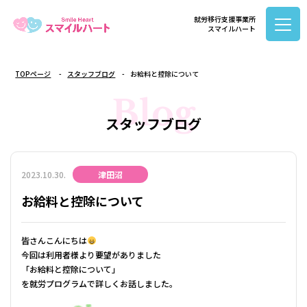
就労移行支援事業所
スマイルハート
TOPページ
スタッフブログ
お給料と控除について
Blog
スタッフブログ
2023.10.30.
津田沼
お給料と控除について
皆さんこんにちは
今回は利用者様より要望がありました
「お給料と控除について」
を就労プログラムで詳しくお話しました。