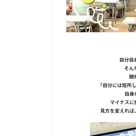
自分自
そん
開
「自分には短所
自身
マイナスに
見方を変えれば