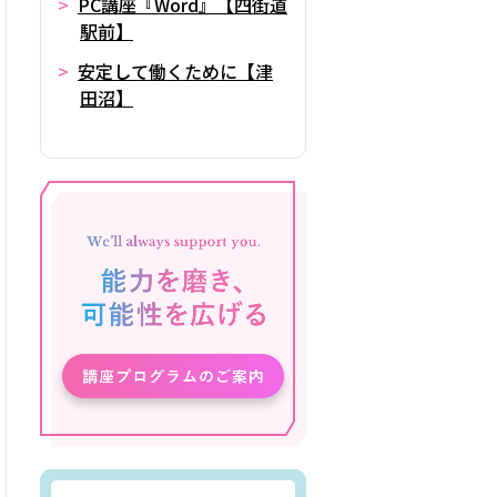
PC講座『Word』【四街道
駅前】
安定して働くために【津
田沼】