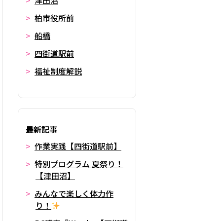
津田沼
柏市役所前
船橋
四街道駅前
福祉制度解説
最新記事
作業実践【四街道駅前】
特別プログラム 夏祭り！
【津田沼】
みんなで楽しく体力作
り！