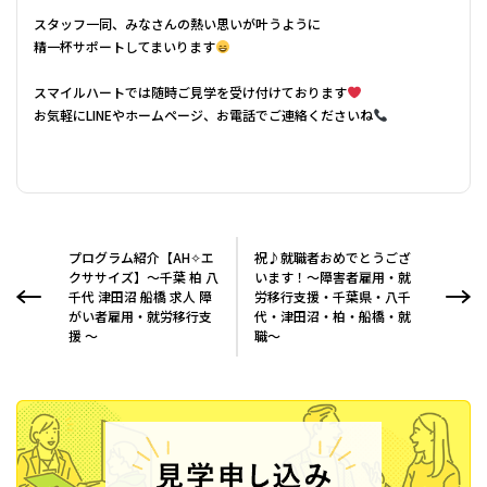
スタッフ一同、みなさんの熱い思いが叶うように
精一杯サポートしてまいります
スマイルハートでは随時ご見学を受け付けております
お気軽にLINEやホームページ、お電話でご連絡くださいね
プログラム紹介【AH✧エ
祝♪就職者おめでとうござ
クササイズ】～千葉 柏 八
います！～障害者雇用・就
千代 津田沼 船橋 求人 障
労移行支援・千葉県・八千
がい者雇用・就労移行支
代・津田沼・柏・船橋・就
援 ～
職～