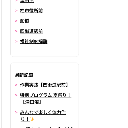
津田沼
柏市役所前
船橋
四街道駅前
福祉制度解説
最新記事
作業実践【四街道駅前】
特別プログラム 夏祭り！
【津田沼】
みんなで楽しく体力作
り！