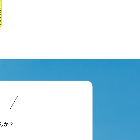
い
んか？