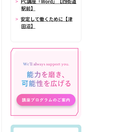
PC講座『Word』【四街道
駅前】
安定して働くために【津
田沼】