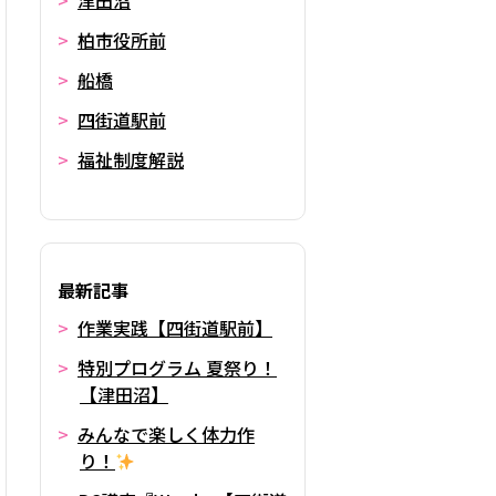
津田沼
柏市役所前
船橋
四街道駅前
福祉制度解説
最新記事
作業実践【四街道駅前】
特別プログラム 夏祭り！
【津田沼】
みんなで楽しく体力作
り！