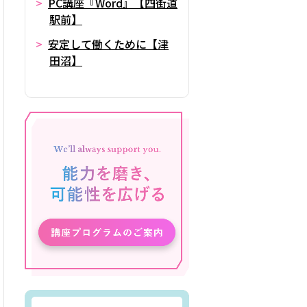
PC講座『Word』【四街道
駅前】
安定して働くために【津
田沼】