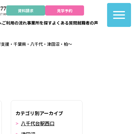
477
資料請求
見学予約
7:00
へ
ご利用の流れ
事業所を探す
よくある質問
就職者の声
行支援・千葉県・八千代・津田沼・柏～
カテゴリ別アーカイブ
八千代台駅西口