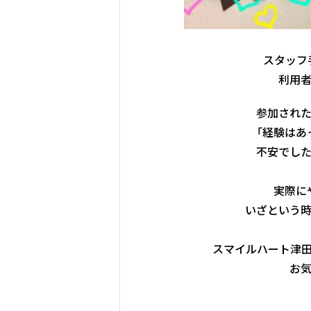
スタッフ
利用
参加され
「経験はあ
不安でし
実際に
いざという
スマイルハート津
お