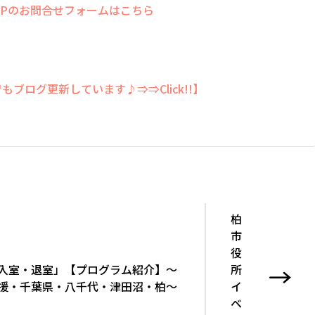
フォームはこちら
しています♪⇒⇒Click!!】
柏
市
役
入室・退室」【プログラム紹介】～
所
援・千葉県・八千代・津田沼・柏～
イ
ベ