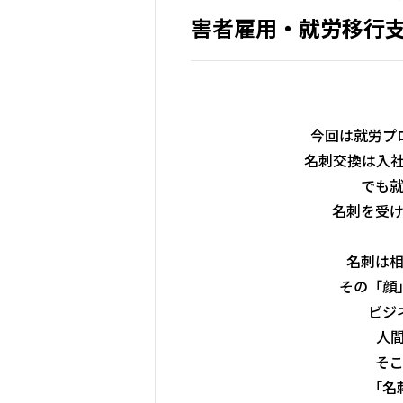
害者雇用・就労移行
今回は就労プ
名刺交換は入
でも
名刺を受
名刺は
その「顔
ビジ
人
そ
「名