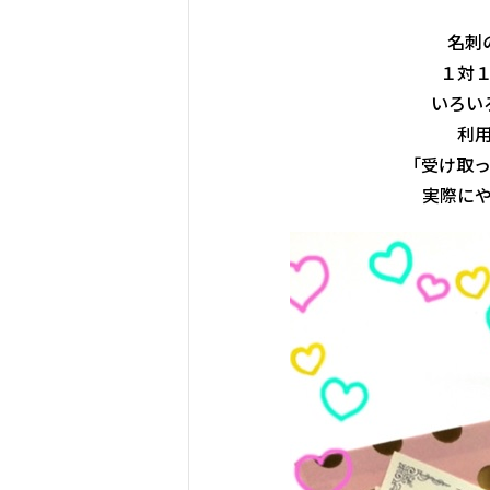
名刺
１対
いろい
利
「受け取
実際に