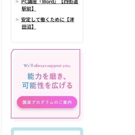
PC講座『Word』【四街道
駅前】
安定して働くために【津
田沼】