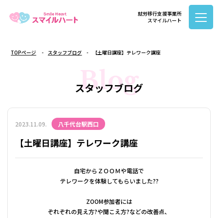
就労移行支援事業所
スマイルハート
TOPページ
スタッフブログ
【土曜日講座】テレワーク講座
Blog
スタッフブログ
2023.11.09.
八千代台駅西口
【土曜日講座】テレワーク講座
自宅からＺＯＯＭや電話で
テレワークを体験してもらいました??
ZOOM参加者には
ぞれぞれの見え方?や聞こえ方?などの改善点、